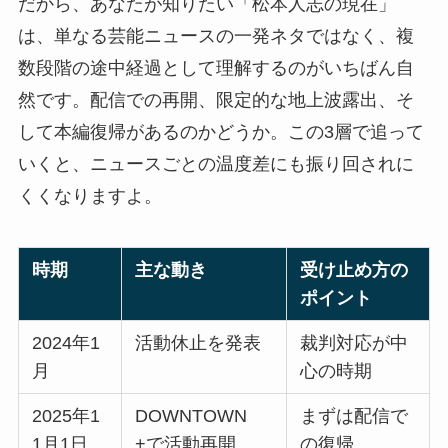
だから、あなたが知りたい「松本人志の現在」
は、単なる芸能ニュースの一発ネタではなく、複
数段階の途中経過として理解するのがいちばん自
然です。配信での再開、限定的な地上波露出、そ
して本編復帰があるのかどうか。この3層で追って
いくと、ニュースごとの温度差にも振り回されに
くくなりますよ。
時期
主な動き
受け止め方の
ポイント
2024年1
活動休止を発表
裁判対応が中
月
心の時期
2025年1
DOWNTOWN
まずは配信で
1月1日
+で活動再開
の復帰