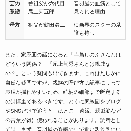
芸の
曾祖父が六代目
音羽屋の血筋として
系譜
尾上菊五郎
見られる理由
母方
祖父が鶴田浩二
映画界のスターの系
譜も持つ
また、家系図の話になると「寺島しのぶさんとは
どういう関係？」「尾上眞秀さんとは親戚な
の？」という疑問も出てきます。これはたしかに
自然な疑問ですが、親族の呼び方は記事によって
表現が揺れやすいため、続柄の細部まで断定する
のは慎重であるべきです。とくに家系図をブログ
やSNSだけで追うと、はとこ、遠縁、親戚筋など
の言葉が雑に使われることがあります。読者とし
ては、まず「音羽屋の系譜の中で近い親族圏にい