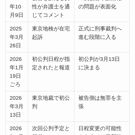
年10
性が弁護士を通
の問題が表面化
月9日
じてコメント
2025
東京地検が在宅
正式に刑事裁判へ
年3月
起訴
進む段階に入る
26日
2026
初公判日程が指
初公判が3月13日
年1月
定されたと報道
に決まる
19日
ごろ
2026
東京地裁で初公
被告側は無罪を主
年3月
判
張
13日
2026
次回公判予定と
日程変更の可能性