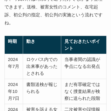
できます。送検、被害女性のコメント、在宅起
訴、初公判の指定、初公判の実施という流れです
ね。
時期
動き
見ておきたいポイ
ント
2024
ロケバス内での
当事者間の認識が
年7月
出来事があった
争点になる出発点
とされる
2024
書類送検が報じ
まだ有罪確定では
年10
られる
なく捜査結果が検
月7日
察に送られた段階
2024
被害を訴える女
二次被害や誤情報