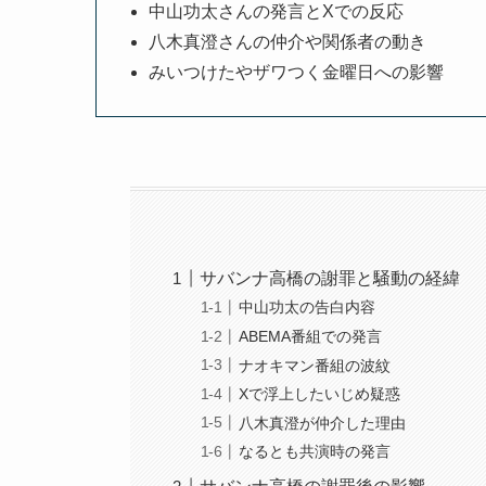
中山功太さんの発言とXでの反応
八木真澄さんの仲介や関係者の動き
みいつけたやザワつく金曜日への影響
サバンナ高橋の謝罪と騒動の経緯
中山功太の告白内容
ABEMA番組での発言
ナオキマン番組の波紋
Xで浮上したいじめ疑惑
八木真澄が仲介した理由
なるとも共演時の発言