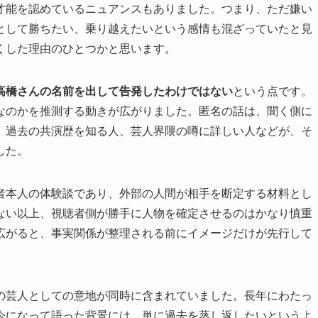
才能を認めているニュアンスもありました。つまり、ただ嫌い
として勝ちたい、乗り越えたいという感情も混ざっていたと見
くした理由のひとつかと思います。
高橋さんの名前を出して告発したわけではない
という点です。
なのかを推測する動きが広がりました。匿名の話は、聞く側に
、過去の共演歴を知る人、芸人界隈の噂に詳しい人などが、そ
した。
者本人の体験談であり、外部の人間が相手を断定する材料とし
ない以上、視聴者側が勝手に人物を確定させるのはかなり慎重
広がると、事実関係が整理される前にイメージだけが先行して
の芸人としての意地が同時に含まれていました。長年にわたっ
今になって語った背景には、単に過去を蒸し返したいというよ