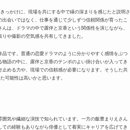
をきっかけに、現場を共にする中で縁の深まりを感じたと説明
の出会いではなく、仕事を通じて少しずつ信頼関係が育ったこ
さんは、ドラマの中で露伴と京香という関係性を演じながら、
取りや撮影の空気感を共有してきました。
作品です。普通の恋愛ドラマのように分かりやすく感情をぶつ
る物語の中に、露伴と京香のテンポのよい掛け合いが入ってき
け止める力や、現場での信頼感が必要になります。そうした共
った可能性は高いかと思います。
雰囲気や繊細な演技で知られています。一方の飯豊まりえさん
しての経験もありながら俳優として着実にキャリアを広げてき