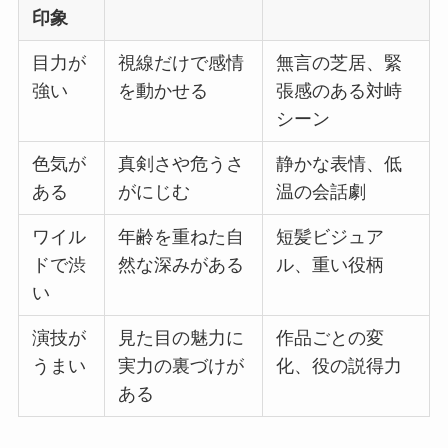
印象
目力が
視線だけで感情
無言の芝居、緊
強い
を動かせる
張感のある対峙
シーン
色気が
真剣さや危うさ
静かな表情、低
ある
がにじむ
温の会話劇
ワイル
年齢を重ねた自
短髪ビジュア
ドで渋
然な深みがある
ル、重い役柄
い
演技が
見た目の魅力に
作品ごとの変
うまい
実力の裏づけが
化、役の説得力
ある